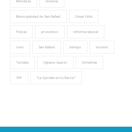
Mendoza
minería
Municipalidad de San Rafael
Omar Félix
Policía
pronóstico
reforma laboral
river
San Rafael
tiempo
turismo
Turistas
Ulpiano Suarez
Vendimia
YPF
“La Garrafa en tu Barrio”