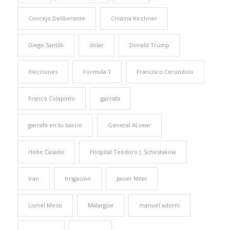
Concejo Deliberante
Cristina Kirchner
Diego Santilli
dolar
Donald Trump
Elecciones
Formula 1
Francisco Cerúndolo
Franco Colapinto
garrafa
garrafa en tu barrio
General ALvear
Hebe Casado
Hospital Teodoro J. Schestakow
Iran
Irrigación
Javier Milei
Lionel Messi
Malargüe
manuel adorni