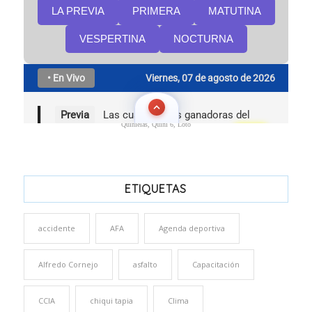
Quinielas, Quini 6, Loto
ETIQUETAS
accidente
AFA
Agenda deportiva
Alfredo Cornejo
asfalto
Capacitación
CCIA
chiqui tapia
Clima