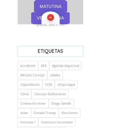
Quinielas, Quini 6, Loto
ETIQUETAS
accidente
AFA
Agenda deportiva
Alfredo Cornejo
asfalto
Capacitación
CCIA
chiqui tapia
Clima
Concejo Deliberante
Cristina Kirchner
Diego Santilli
dolar
Donald Trump
Elecciones
Formula 1
Francisco Cerúndolo