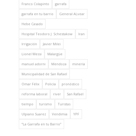
Franco Colapinto
garrafa
garrafa en tu barrio
General ALvear
Hebe Casado
Hospital Teodoro J. Schestakow
Iran
Irrigación
Javier Milei
Lionel Messi
Malargüe
manuel adorni
Mendoza
minería
Municipalidad de San Rafael
Omar Félix
Policía
pronóstico
reforma laboral
river
San Rafael
tiempo
turismo
Turistas
Ulpiano Suarez
Vendimia
YPF
“La Garrafa en tu Barrio”