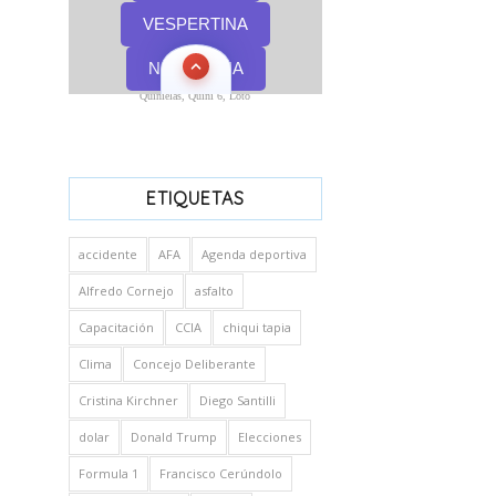
Quinielas, Quini 6, Loto
ETIQUETAS
accidente
AFA
Agenda deportiva
Alfredo Cornejo
asfalto
Capacitación
CCIA
chiqui tapia
Clima
Concejo Deliberante
Cristina Kirchner
Diego Santilli
dolar
Donald Trump
Elecciones
Formula 1
Francisco Cerúndolo