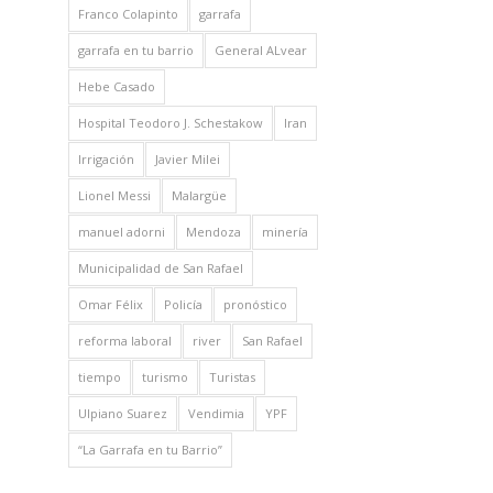
Franco Colapinto
garrafa
garrafa en tu barrio
General ALvear
Hebe Casado
Hospital Teodoro J. Schestakow
Iran
Irrigación
Javier Milei
Lionel Messi
Malargüe
manuel adorni
Mendoza
minería
Municipalidad de San Rafael
Omar Félix
Policía
pronóstico
reforma laboral
river
San Rafael
tiempo
turismo
Turistas
Ulpiano Suarez
Vendimia
YPF
“La Garrafa en tu Barrio”