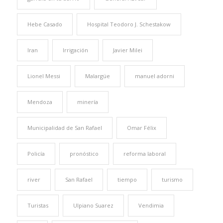
Hebe Casado
Hospital Teodoro J. Schestakow
Iran
Irrigación
Javier Milei
Lionel Messi
Malargüe
manuel adorni
Mendoza
minería
Municipalidad de San Rafael
Omar Félix
Policía
pronóstico
reforma laboral
river
San Rafael
tiempo
turismo
Turistas
Ulpiano Suarez
Vendimia