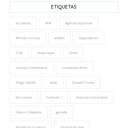
ETIQUETAS
accidente
AFA
Agenda deportiva
Alfredo Cornejo
asfalto
Capacitación
CCIA
chiqui tapia
Clima
Concejo Deliberante
Cristina Kirchner
Diego Santilli
dolar
Donald Trump
Elecciones
Formula 1
Francisco Cerúndolo
Franco Colapinto
garrafa
garrafa en tu barrio
General ALvear