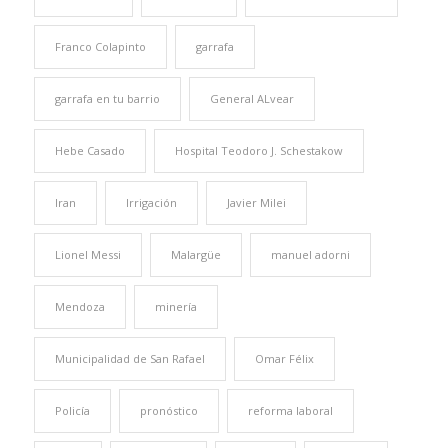
Franco Colapinto
garrafa
garrafa en tu barrio
General ALvear
Hebe Casado
Hospital Teodoro J. Schestakow
Iran
Irrigación
Javier Milei
Lionel Messi
Malargüe
manuel adorni
Mendoza
minería
Municipalidad de San Rafael
Omar Félix
Policía
pronóstico
reforma laboral