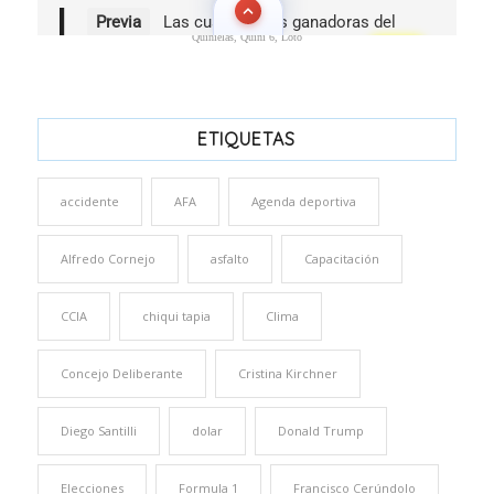
Quinielas, Quini 6, Loto
ETIQUETAS
accidente
AFA
Agenda deportiva
Alfredo Cornejo
asfalto
Capacitación
CCIA
chiqui tapia
Clima
Concejo Deliberante
Cristina Kirchner
Diego Santilli
dolar
Donald Trump
Elecciones
Formula 1
Francisco Cerúndolo