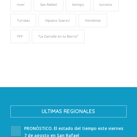
river
San Rafael
tiempo
turismo
Turistas
Ulpiano Suarez
Vendimia
YPF
“La Garrafa en tu Barrio”
ULTIMAS REGIONALES
PRONÓSTICO. El estado del tiempo este viernes
7 de agosto en San Rafael