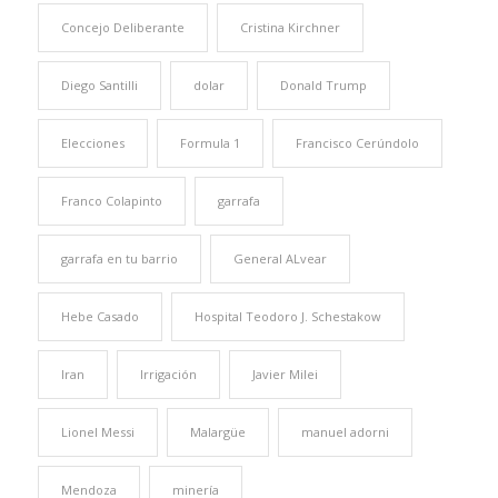
Concejo Deliberante
Cristina Kirchner
Diego Santilli
dolar
Donald Trump
Elecciones
Formula 1
Francisco Cerúndolo
Franco Colapinto
garrafa
garrafa en tu barrio
General ALvear
Hebe Casado
Hospital Teodoro J. Schestakow
Iran
Irrigación
Javier Milei
Lionel Messi
Malargüe
manuel adorni
Mendoza
minería