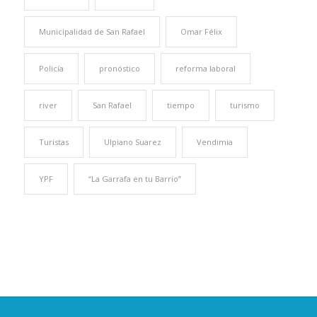
Municipalidad de San Rafael
Omar Félix
Policía
pronóstico
reforma laboral
river
San Rafael
tiempo
turismo
Turistas
Ulpiano Suarez
Vendimia
YPF
“La Garrafa en tu Barrio”