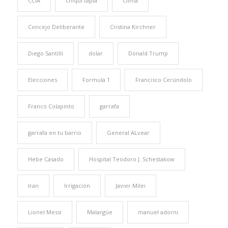
CCIA
chiqui tapia
Clima
Concejo Deliberante
Cristina Kirchner
Diego Santilli
dolar
Donald Trump
Elecciones
Formula 1
Francisco Cerúndolo
Franco Colapinto
garrafa
garrafa en tu barrio
General ALvear
Hebe Casado
Hospital Teodoro J. Schestakow
Iran
Irrigación
Javier Milei
Lionel Messi
Malargüe
manuel adorni