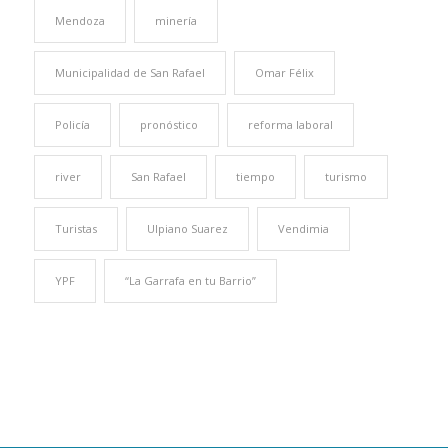
Mendoza
minería
Municipalidad de San Rafael
Omar Félix
Policía
pronóstico
reforma laboral
river
San Rafael
tiempo
turismo
Turistas
Ulpiano Suarez
Vendimia
YPF
“La Garrafa en tu Barrio”