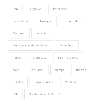
Iran
Irrigación
Javier Milei
Lionel Messi
Malargüe
manuel adorni
Mendoza
minería
Municipalidad de San Rafael
Omar Félix
Policía
pronóstico
reforma laboral
river
San Rafael
tiempo
turismo
Turistas
Ulpiano Suarez
Vendimia
YPF
“La Garrafa en tu Barrio”