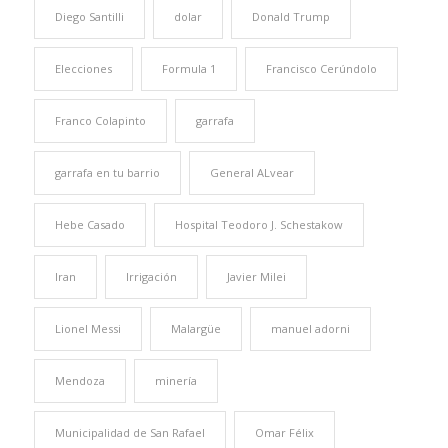
Diego Santilli
dolar
Donald Trump
Elecciones
Formula 1
Francisco Cerúndolo
Franco Colapinto
garrafa
garrafa en tu barrio
General ALvear
Hebe Casado
Hospital Teodoro J. Schestakow
Iran
Irrigación
Javier Milei
Lionel Messi
Malargüe
manuel adorni
Mendoza
minería
Municipalidad de San Rafael
Omar Félix