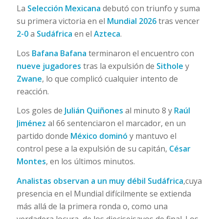
La
Selección Mexicana
debutó con triunfo y suma
su primera victoria en el
Mundial 2026
tras vencer
2-0
a
Sudáfrica
en el
Azteca
.
Los
Bafana Bafana
terminaron el encuentro con
nueve jugadores
tras la expulsión de
Sithole
y
Zwane
, lo que complicó cualquier intento de
reacción.
Los goles de
Julián Quiñones
al minuto 8 y
Raúl
Jiménez
al 66 sentenciaron el marcador, en un
partido donde
México dominó
y mantuvo el
control pese a la expulsión de su capitán,
César
Montes
,
en los últimos minutos.
Analistas observan a un muy débil Sudáfrica
,cuya
presencia en el Mundial difícilmente se extienda
más allá de la primera ronda o, como una
verdadera locura, de los dieciseisavos de final. Los