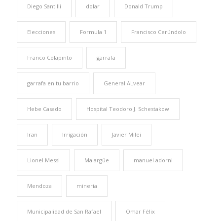
Diego Santilli
dolar
Donald Trump
Elecciones
Formula 1
Francisco Cerúndolo
Franco Colapinto
garrafa
garrafa en tu barrio
General ALvear
Hebe Casado
Hospital Teodoro J. Schestakow
Iran
Irrigación
Javier Milei
Lionel Messi
Malargüe
manuel adorni
Mendoza
minería
Municipalidad de San Rafael
Omar Félix