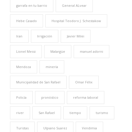
garrafa en tu barrio
General ALvear
Hebe Casado
Hospital Teodoro J. Schestakow
Iran
Irrigación
Javier Milei
Lionel Messi
Malargüe
manuel adorni
Mendoza
minería
Municipalidad de San Rafael
Omar Félix
Policía
pronóstico
reforma laboral
river
San Rafael
tiempo
turismo
Turistas
Ulpiano Suarez
Vendimia