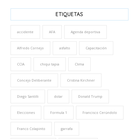
ETIQUETAS
accidente
AFA
Agenda deportiva
Alfredo Cornejo
asfalto
Capacitación
CCIA
chiqui tapia
Clima
Concejo Deliberante
Cristina Kirchner
Diego Santilli
dolar
Donald Trump
Elecciones
Formula 1
Francisco Cerúndolo
Franco Colapinto
garrafa