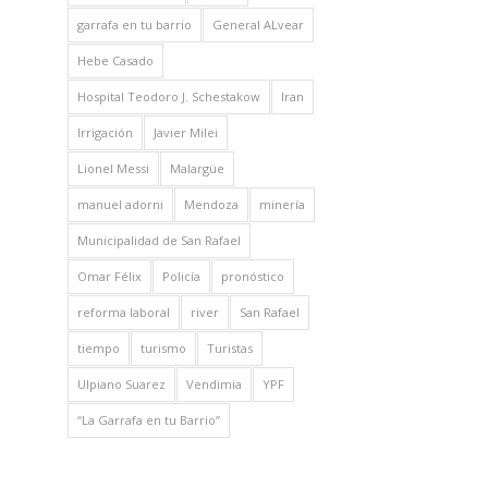
garrafa en tu barrio
General ALvear
Hebe Casado
Hospital Teodoro J. Schestakow
Iran
Irrigación
Javier Milei
Lionel Messi
Malargüe
manuel adorni
Mendoza
minería
Municipalidad de San Rafael
Omar Félix
Policía
pronóstico
reforma laboral
river
San Rafael
tiempo
turismo
Turistas
Ulpiano Suarez
Vendimia
YPF
“La Garrafa en tu Barrio”