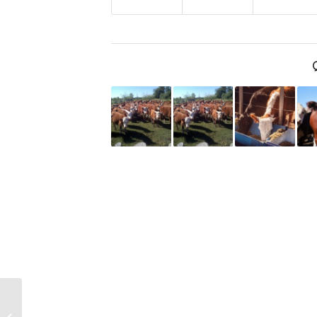
Estados Unidos goleó
a Paraguay 4-1 en su