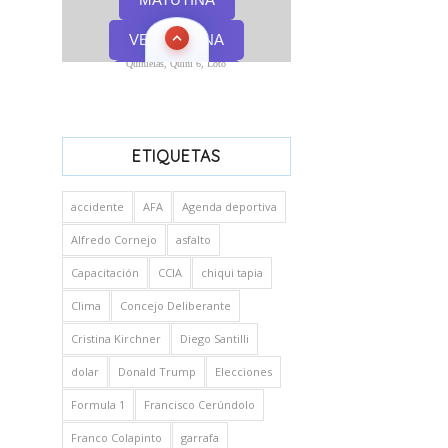
Quinielas, Quini 6, Loto
ETIQUETAS
accidente
AFA
Agenda deportiva
Alfredo Cornejo
asfalto
Capacitación
CCIA
chiqui tapia
Clima
Concejo Deliberante
Cristina Kirchner
Diego Santilli
dolar
Donald Trump
Elecciones
Formula 1
Francisco Cerúndolo
Franco Colapinto
garrafa