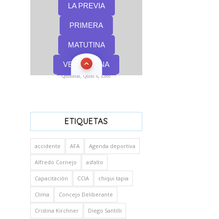
Quinielas, Quini 6, Loto
ETIQUETAS
accidente
AFA
Agenda deportiva
Alfredo Cornejo
asfalto
Capacitación
CCIA
chiqui tapia
Clima
Concejo Deliberante
Cristina Kirchner
Diego Santilli