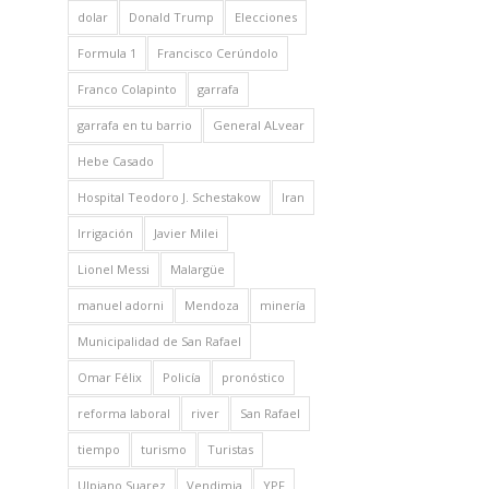
dolar
Donald Trump
Elecciones
Formula 1
Francisco Cerúndolo
Franco Colapinto
garrafa
garrafa en tu barrio
General ALvear
Hebe Casado
Hospital Teodoro J. Schestakow
Iran
Irrigación
Javier Milei
Lionel Messi
Malargüe
manuel adorni
Mendoza
minería
Municipalidad de San Rafael
Omar Félix
Policía
pronóstico
reforma laboral
river
San Rafael
tiempo
turismo
Turistas
Ulpiano Suarez
Vendimia
YPF