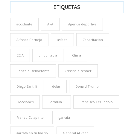
ETIQUETAS
accidente
AFA
Agenda deportiva
Alfredo Cornejo
asfalto
Capacitación
CCIA
chiqui tapia
Clima
Concejo Deliberante
Cristina Kirchner
Diego Santilli
dolar
Donald Trump
Elecciones
Formula 1
Francisco Cerúndolo
Franco Colapinto
garrafa
garrafa en tu barrio
General ALvear