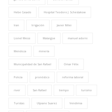
Hebe Casado
Hospital Teodoro J. Schestakow
Iran
Irrigación
Javier Milei
Lionel Messi
Malargüe
manuel adorni
Mendoza
minería
Municipalidad de San Rafael
Omar Félix
Policía
pronóstico
reforma laboral
river
San Rafael
tiempo
turismo
Turistas
Ulpiano Suarez
Vendimia