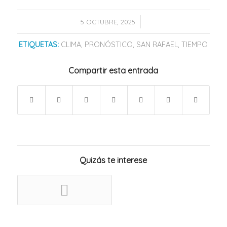
/
5 OCTUBRE, 2025
ETIQUETAS:
CLIMA
,
PRONÓSTICO
,
SAN RAFAEL
,
TIEMPO
Compartir esta entrada
Quizás te interese