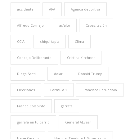
accidente
AFA
Agenda deportiva
Alfredo Cornejo
asfalto
Capacitación
CCIA
chiqui tapia
Clima
Concejo Deliberante
Cristina Kirchner
Diego Santilli
dolar
Donald Trump
Elecciones
Formula 1
Francisco Cerúndolo
Franco Colapinto
garrafa
garrafa en tu barrio
General ALvear
Hebe Casado
Hospital Teodoro J. Schestakow