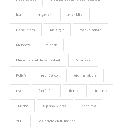
Iran
Irrigación
Javier Milei
Lionel Messi
Malargüe
manuel adorni
Mendoza
minería
Municipalidad de San Rafael
Omar Félix
Policía
pronóstico
reforma laboral
river
San Rafael
tiempo
turismo
Turistas
Ulpiano Suarez
Vendimia
YPF
“La Garrafa en tu Barrio”