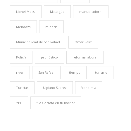
Lionel Messi
Malargüe
manuel adorni
Mendoza
minería
Municipalidad de San Rafael
Omar Félix
Policía
pronóstico
reforma laboral
river
San Rafael
tiempo
turismo
Turistas
Ulpiano Suarez
Vendimia
YPF
“La Garrafa en tu Barrio”