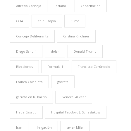
Alfredo Cornejo
asfalto
Capacitación
CCIA
chiqui tapia
Clima
Concejo Deliberante
Cristina Kirchner
Diego Santilli
dolar
Donald Trump
Elecciones
Formula 1
Francisco Cerúndolo
Franco Colapinto
garrafa
garrafa en tu barrio
General ALvear
Hebe Casado
Hospital Teodoro J. Schestakow
Iran
Irrigación
Javier Milei