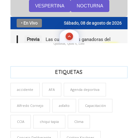
Quinielas, Quini 6, Loto
ETIQUETAS
accidente
AFA
Agenda deportiva
Alfredo Cornejo
asfalto
Capacitación
CCIA
chiqui tapia
Clima
Concejo Deliberante
Cristina Kirchner