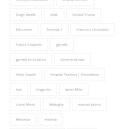
Diego Santilli
dolar
Donald Trump
Elecciones
Formula 1
Francisco Cerúndolo
Franco Colapinto
garrafa
garrafa en tu barrio
General ALvear
Hebe Casado
Hospital Teodoro J. Schestakow
Iran
Irrigación
Javier Milei
Lionel Messi
Malargüe
manuel adorni
Mendoza
minería