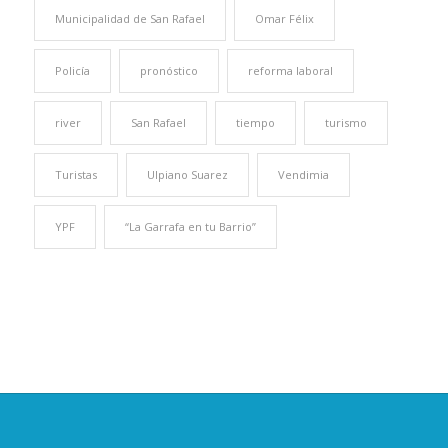
Municipalidad de San Rafael
Omar Félix
Policía
pronóstico
reforma laboral
river
San Rafael
tiempo
turismo
Turistas
Ulpiano Suarez
Vendimia
YPF
“La Garrafa en tu Barrio”