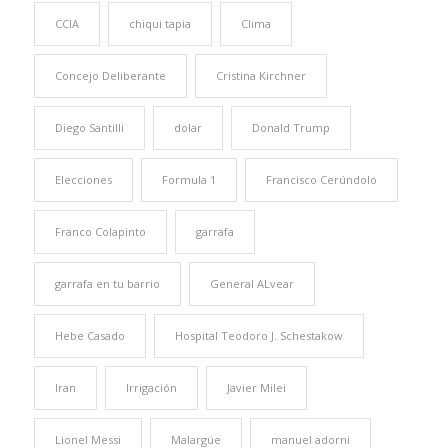
CCIA
chiqui tapia
Clima
Concejo Deliberante
Cristina Kirchner
Diego Santilli
dolar
Donald Trump
Elecciones
Formula 1
Francisco Cerúndolo
Franco Colapinto
garrafa
garrafa en tu barrio
General ALvear
Hebe Casado
Hospital Teodoro J. Schestakow
Iran
Irrigación
Javier Milei
Lionel Messi
Malargüe
manuel adorni