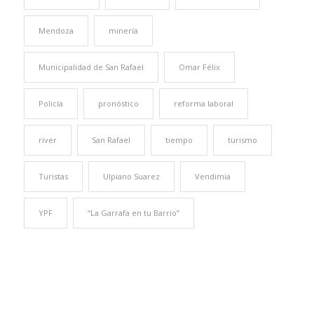
Mendoza
minería
Municipalidad de San Rafael
Omar Félix
Policía
pronóstico
reforma laboral
river
San Rafael
tiempo
turismo
Turistas
Ulpiano Suarez
Vendimia
YPF
“La Garrafa en tu Barrio”