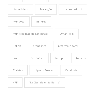
Lionel Messi
Malargüe
manuel adorni
Mendoza
minería
Municipalidad de San Rafael
Omar Félix
Policía
pronóstico
reforma laboral
river
San Rafael
tiempo
turismo
Turistas
Ulpiano Suarez
Vendimia
YPF
“La Garrafa en tu Barrio”