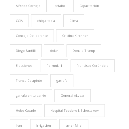
Alfredo Cornejo
asfalto
Capacitación
CCIA
chiqui tapia
Clima
Concejo Deliberante
Cristina Kirchner
Diego Santilli
dolar
Donald Trump
Elecciones
Formula 1
Francisco Cerúndolo
Franco Colapinto
garrafa
garrafa en tu barrio
General ALvear
Hebe Casado
Hospital Teodoro J. Schestakow
Iran
Irrigación
Javier Milei