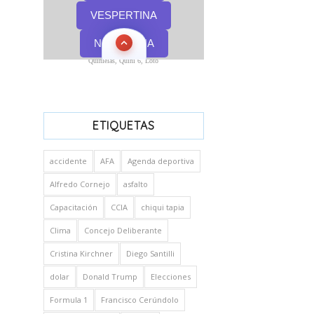
Quinielas, Quini 6, Loto
ETIQUETAS
accidente
AFA
Agenda deportiva
Alfredo Cornejo
asfalto
Capacitación
CCIA
chiqui tapia
Clima
Concejo Deliberante
Cristina Kirchner
Diego Santilli
dolar
Donald Trump
Elecciones
Formula 1
Francisco Cerúndolo