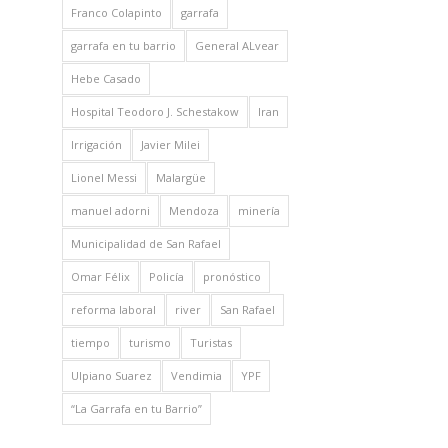
Franco Colapinto
garrafa
garrafa en tu barrio
General ALvear
Hebe Casado
Hospital Teodoro J. Schestakow
Iran
Irrigación
Javier Milei
Lionel Messi
Malargüe
manuel adorni
Mendoza
minería
Municipalidad de San Rafael
Omar Félix
Policía
pronóstico
reforma laboral
river
San Rafael
tiempo
turismo
Turistas
Ulpiano Suarez
Vendimia
YPF
“La Garrafa en tu Barrio”