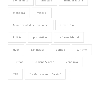
Lionel Messi
Malargüe
manuel adorni
Mendoza
minería
Municipalidad de San Rafael
Omar Félix
Policía
pronóstico
reforma laboral
river
San Rafael
tiempo
turismo
Turistas
Ulpiano Suarez
Vendimia
YPF
“La Garrafa en tu Barrio”