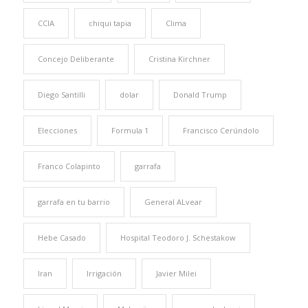
CCIA
chiqui tapia
Clima
Concejo Deliberante
Cristina Kirchner
Diego Santilli
dolar
Donald Trump
Elecciones
Formula 1
Francisco Cerúndolo
Franco Colapinto
garrafa
garrafa en tu barrio
General ALvear
Hebe Casado
Hospital Teodoro J. Schestakow
Iran
Irrigación
Javier Milei