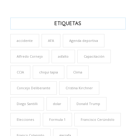
ETIQUETAS
accidente
AFA
Agenda deportiva
Alfredo Cornejo
asfalto
Capacitación
CCIA
chiqui tapia
Clima
Concejo Deliberante
Cristina Kirchner
Diego Santilli
dolar
Donald Trump
Elecciones
Formula 1
Francisco Cerúndolo
Franco Colapinto
garrafa