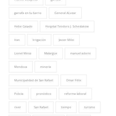
garrafa en tu barrio
General ALvear
Hebe Casado
Hospital Teodoro J. Schestakow
Iran
Irrigación
Javier Milei
Lionel Messi
Malargüe
manuel adorni
Mendoza
minería
Municipalidad de San Rafael
Omar Félix
Policía
pronóstico
reforma laboral
river
San Rafael
tiempo
turismo