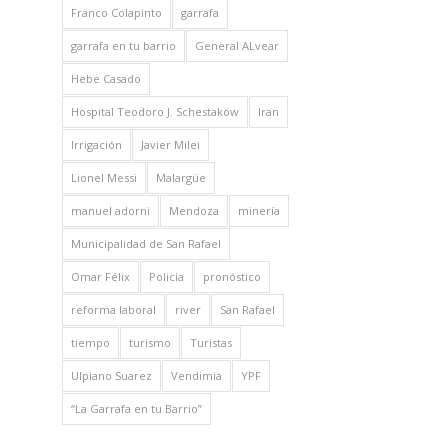
Franco Colapinto
garrafa
garrafa en tu barrio
General ALvear
Hebe Casado
Hospital Teodoro J. Schestakow
Iran
Irrigación
Javier Milei
Lionel Messi
Malargüe
manuel adorni
Mendoza
minería
Municipalidad de San Rafael
Omar Félix
Policía
pronóstico
reforma laboral
river
San Rafael
tiempo
turismo
Turistas
Ulpiano Suarez
Vendimia
YPF
“La Garrafa en tu Barrio”