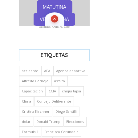
Quinielas, Quini 6, Loto
ETIQUETAS
accidente
AFA
Agenda deportiva
Alfredo Cornejo
asfalto
Capacitación
CCIA
chiqui tapia
Clima
Concejo Deliberante
Cristina Kirchner
Diego Santilli
dolar
Donald Trump
Elecciones
Formula 1
Francisco Cerúndolo