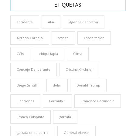
ETIQUETAS
accidente
AFA
Agenda deportiva
Alfredo Cornejo
asfalto
Capacitación
CCIA
chiqui tapia
Clima
Concejo Deliberante
Cristina Kirchner
Diego Santilli
dolar
Donald Trump
Elecciones
Formula 1
Francisco Cerúndolo
Franco Colapinto
garrafa
garrafa en tu barrio
General ALvear