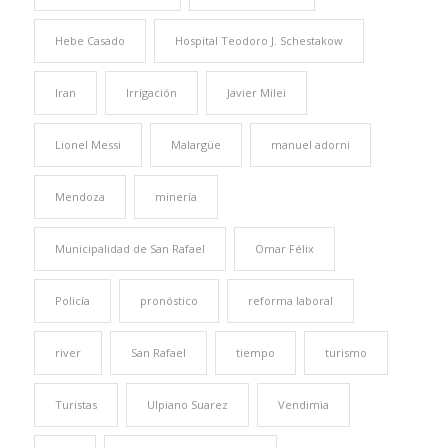
Hebe Casado
Hospital Teodoro J. Schestakow
Iran
Irrigación
Javier Milei
Lionel Messi
Malargüe
manuel adorni
Mendoza
minería
Municipalidad de San Rafael
Omar Félix
Policía
pronóstico
reforma laboral
river
San Rafael
tiempo
turismo
Turistas
Ulpiano Suarez
Vendimia