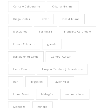
Concejo Deliberante
Cristina Kirchner
Diego Santilli
dolar
Donald Trump
Elecciones
Formula 1
Francisco Cerúndolo
Franco Colapinto
garrafa
garrafa en tu barrio
General ALvear
Hebe Casado
Hospital Teodoro J. Schestakow
Iran
Irrigación
Javier Milei
Lionel Messi
Malargüe
manuel adorni
Mendoza
minería