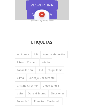
Quinielas, Quini 6, Loto
ETIQUETAS
accidente
AFA
Agenda deportiva
Alfredo Cornejo
asfalto
Capacitación
CCIA
chiqui tapia
Clima
Concejo Deliberante
Cristina Kirchner
Diego Santilli
dolar
Donald Trump
Elecciones
Formula 1
Francisco Cerúndolo