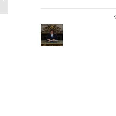
ciencia para hacer que
los niños coman verd...