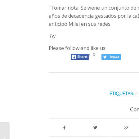
“Tomar nota. Se viene un conjunto de 
años de decadencia gestados por la ca$ta
anticipó Milei en sus redes.
TN
Please follow and like us:
0
ETIQUETAS:
C
Com
Seis formas
respaldadas por la