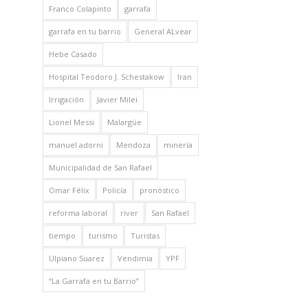
Franco Colapinto
garrafa
garrafa en tu barrio
General ALvear
Hebe Casado
Hospital Teodoro J. Schestakow
Iran
Irrigación
Javier Milei
Lionel Messi
Malargüe
manuel adorni
Mendoza
minería
Municipalidad de San Rafael
Omar Félix
Policía
pronóstico
reforma laboral
river
San Rafael
tiempo
turismo
Turistas
Ulpiano Suarez
Vendimia
YPF
“La Garrafa en tu Barrio”