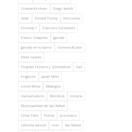
Cristina Kirchner
Diego Santilli
dolar
Donald Trump
Elecciones
Formula 1
Francisco Cerúndolo
Franco Colapinto
garrafa
garrafa en tu barrio
General ALvear
Hebe Casado
Hospital Teodoro J. Schestakow
Iran
Irrigación
Javier Milei
Lionel Messi
Malargüe
manuel adorni
Mendoza
minería
Municipalidad de San Rafael
Omar Félix
Policía
pronóstico
reforma laboral
river
San Rafael