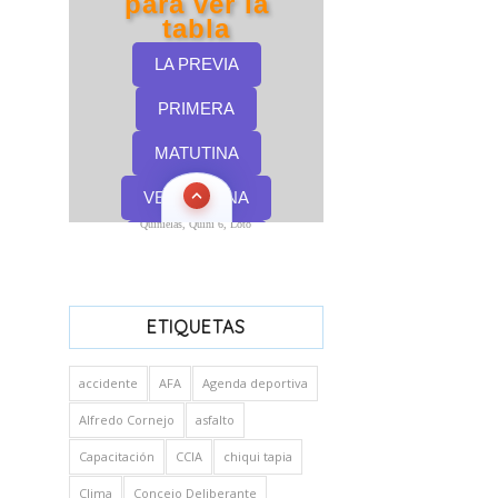
Quinielas, Quini 6, Loto
ETIQUETAS
accidente
AFA
Agenda deportiva
Alfredo Cornejo
asfalto
Capacitación
CCIA
chiqui tapia
Clima
Concejo Deliberante