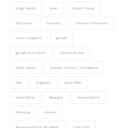
Diego Santilli
dolar
Donald Trump
Elecciones
Formula 1
Francisco Cerúndolo
Franco Colapinto
garrafa
garrafa en tu barrio
General ALvear
Hebe Casado
Hospital Teodoro J. Schestakow
Iran
Irrigación
Javier Milei
Lionel Messi
Malargüe
manuel adorni
Mendoza
minería
Municipalidad de San Rafael
Omar Félix