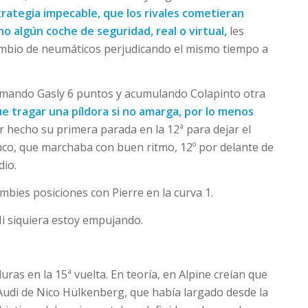
trategia impecable, que los rivales cometieran
 algún coche de seguridad, real o virtual,
les
mbio de neumáticos perjudicando el mismo tiempo a
sumando Gasly 6 puntos y acumulando Colapinto otra
e tragar una píldora si no amarga, por lo menos
r hecho su primera parada en la 12ª para dejar el
nco, que marchaba con buen ritmo, 12º por delante de
dio.
ies posiciones con Pierre en la curva 1.
i siquiera estoy empujando.
ras en la 15ª vuelta. En teoría, en Alpine creían que
 Audi de Nico Hülkenberg, que había largado desde la