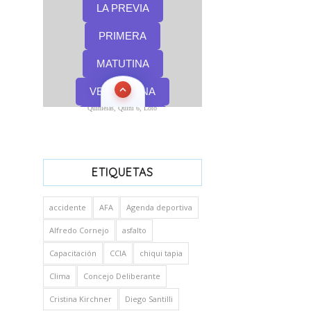
Quinielas, Quini 6, Loto
ETIQUETAS
accidente
AFA
Agenda deportiva
Alfredo Cornejo
asfalto
Capacitación
CCIA
chiqui tapia
Clima
Concejo Deliberante
Cristina Kirchner
Diego Santilli