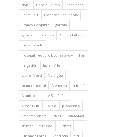
dolar
Donald Trump
Elecciones
Formula 1
Francisco Cerúndolo
Franco Colapinto
garrafa
garrafa en tu barrio
General ALvear
Hebe Casado
Hospital Teodoro J. Schestakow
Iran
Irrigación
Javier Milei
Lionel Messi
Malargüe
manuel adorni
Mendoza
minería
Municipalidad de San Rafael
Omar Félix
Policía
pronóstico
reforma laboral
river
San Rafael
tiempo
turismo
Turistas
Ulpiano Suarez
Vendimia
YPF