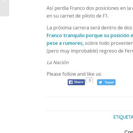
Irán y el anuncio de la
Así perdía Franco dos posiciones en la 
reapertura...
en su carnet de piloto de F1.
La próxima carrera será dentro de dos
Franco tranquilo porque su posición 
pese a rumores,
sobre todo provenient
(pero muy improbable) regreso de Ferna
La Nación
Please follow and like us:
0
ETIQUETA
Com