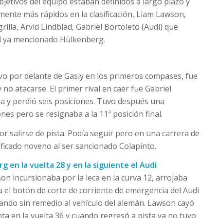
jetivos del equipo estaban definidos a largo plazo y
mente más rápidos en la clasificación, Liam Lawson,
rilla, Arvid Lindblad, Gabriel Bortoleto (Audi) que
 el ya mencionado Hülkenberg.
vo por delante de Gasly en los primeros compases, fue
no atacarse. El primer rival en caer fue Gabriel
ada y perdió seis posiciones. Tuvo después una
nes pero se resignaba a la 11ª posición final.
r salirse de pista. Podía seguir pero en una carrera de
asificado noveno al ser sancionado Colapinto.
 en la vuelta 28 y en la siguiente el Audi
on incursionaba por la leca en la curva 12, arrojaba
a el botón de corte de corriente de emergencia del Audi
zando sin remedio al vehículo del alemán. Lawson cayó
nta en la vuelta 36 y cuando regresó a pista ya no tuvo