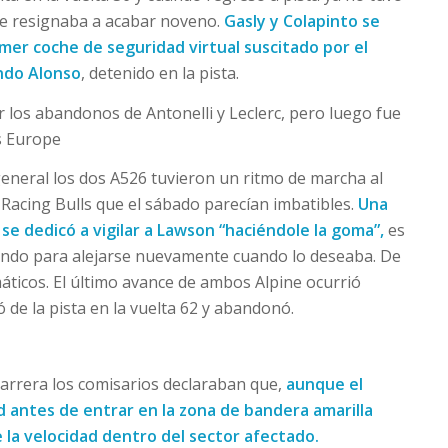
se resignaba a acabar noveno.
Gasly y Colapinto se
mer coche de seguridad virtual suscitado por el
ndo Alonso
, detenido en la pista.
r los abandonos de Antonelli y Leclerc, pero luego fue
s Europe
 general los dos A526 tuvieron un ritmo de marcha al
os Racing Bulls que el sábado parecían imbatibles.
Una
 se dedicó a vigilar a Lawson “haciéndole la goma”,
es
rando para alejarse nuevamente cuando lo deseaba. De
icos. El último avance de ambos Alpine ocurrió
ó de la pista en la vuelta 62 y abandonó.
carrera los comisarios declaraban que,
aunque el
d antes de entrar en la zona de bandera amarilla
 la velocidad dentro del sector afectado.