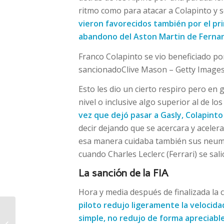
ritmo como para atacar a Colapinto y 
vieron favorecidos también por el pri
abandono del Aston Martin de Ferna
Franco Colapinto se vio beneficiado po
sancionado
Clive Mason – Getty Image
Esto les dio un cierto respiro pero en
nivel o inclusive algo superior al de l
vez que dejó pasar a Gasly, Colapinto
decir dejando que se acercara y acele
esa manera cuidaba también sus neumát
cuando Charles Leclerc (Ferrari) se sali
La sanción de la FIA
Hora y media después de finalizada la 
piloto redujo ligeramente la velocida
Cae el petróleo tras el
simple, no redujo de forma apreciable
acuerdo entre EE.UU. e