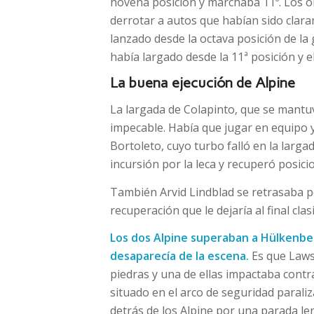
novena posición y marchaba 11º. Los ob
derrotar a autos que habían sido clara
lanzado desde la octava posición de la g
había largado desde la 11ª posición y
La buena ejecución de Alpine
La largada de Colapinto, que se mantu
impecable. Había que jugar en equipo y 
Bortoleto, cuyo turbo falló en la larg
incursión por la leca y recuperó posicio
También Arvid Lindblad se retrasaba po
recuperación que le dejaría al final cl
Los dos Alpine superaban a Hülkenberg
desaparecía de la escena.
Es que Laws
piedras y una de ellas impactaba contr
situado en el arco de seguridad parali
detrás de los Alpine por una parada le