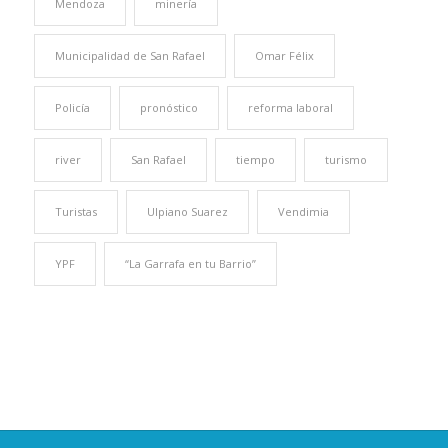
Mendoza
minería
Municipalidad de San Rafael
Omar Félix
Policía
pronóstico
reforma laboral
river
San Rafael
tiempo
turismo
Turistas
Ulpiano Suarez
Vendimia
YPF
“La Garrafa en tu Barrio”