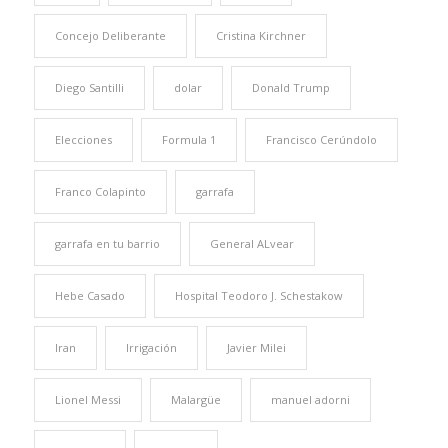
Concejo Deliberante
Cristina Kirchner
Diego Santilli
dolar
Donald Trump
Elecciones
Formula 1
Francisco Cerúndolo
Franco Colapinto
garrafa
garrafa en tu barrio
General ALvear
Hebe Casado
Hospital Teodoro J. Schestakow
Iran
Irrigación
Javier Milei
Lionel Messi
Malargüe
manuel adorni