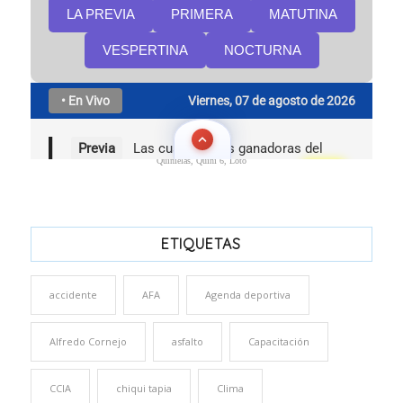
Quinielas, Quini 6, Loto
ETIQUETAS
accidente
AFA
Agenda deportiva
Alfredo Cornejo
asfalto
Capacitación
CCIA
chiqui tapia
Clima