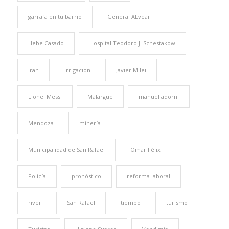
garrafa en tu barrio
General ALvear
Hebe Casado
Hospital Teodoro J. Schestakow
Iran
Irrigación
Javier Milei
Lionel Messi
Malargüe
manuel adorni
Mendoza
minería
Municipalidad de San Rafael
Omar Félix
Policía
pronóstico
reforma laboral
river
San Rafael
tiempo
turismo