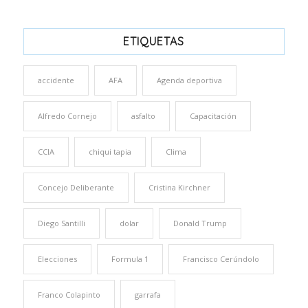
ETIQUETAS
accidente
AFA
Agenda deportiva
Alfredo Cornejo
asfalto
Capacitación
CCIA
chiqui tapia
Clima
Concejo Deliberante
Cristina Kirchner
Diego Santilli
dolar
Donald Trump
Elecciones
Formula 1
Francisco Cerúndolo
Franco Colapinto
garrafa