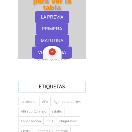
Quinielas, Quini 6, Loto
ETIQUETAS
accidente
AFA
Agenda deportiva
Alfredo Cornejo
asfalto
Capacitación
CCIA
chiqui tapia
Clima
Concejo Deliberante