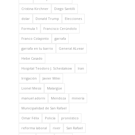
Cristina Kirchner
Diego Santilli
dolar
Donald Trump
Elecciones
Formula 1
Francisco Cerúndolo
Franco Colapinto
garrafa
garrafa en tu barrio
General ALvear
Hebe Casado
Hospital Teodoro J. Schestakow
Iran
Irrigación
Javier Milei
Lionel Messi
Malargüe
manuel adorni
Mendoza
minería
Municipalidad de San Rafael
Omar Félix
Policía
pronóstico
reforma laboral
river
San Rafael