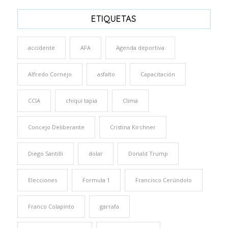
ETIQUETAS
accidente
AFA
Agenda deportiva
Alfredo Cornejo
asfalto
Capacitación
CCIA
chiqui tapia
Clima
Concejo Deliberante
Cristina Kirchner
Diego Santilli
dolar
Donald Trump
Elecciones
Formula 1
Francisco Cerúndolo
Franco Colapinto
garrafa