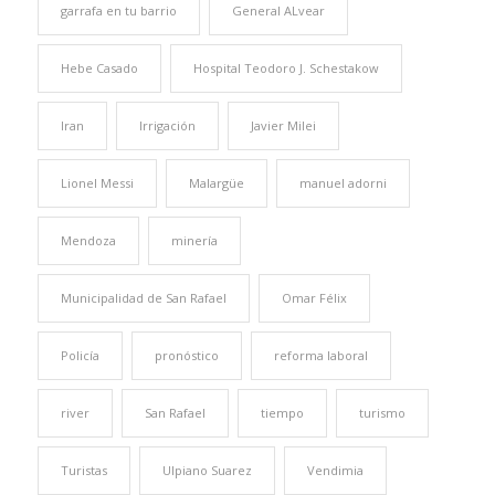
garrafa en tu barrio
General ALvear
Hebe Casado
Hospital Teodoro J. Schestakow
Iran
Irrigación
Javier Milei
Lionel Messi
Malargüe
manuel adorni
Mendoza
minería
Municipalidad de San Rafael
Omar Félix
Policía
pronóstico
reforma laboral
river
San Rafael
tiempo
turismo
Turistas
Ulpiano Suarez
Vendimia