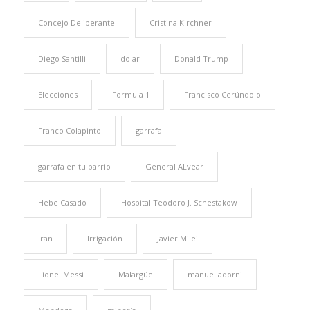
Concejo Deliberante
Cristina Kirchner
Diego Santilli
dolar
Donald Trump
Elecciones
Formula 1
Francisco Cerúndolo
Franco Colapinto
garrafa
garrafa en tu barrio
General ALvear
Hebe Casado
Hospital Teodoro J. Schestakow
Iran
Irrigación
Javier Milei
Lionel Messi
Malargüe
manuel adorni