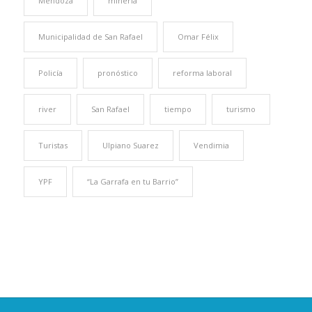
Mendoza
minería
Municipalidad de San Rafael
Omar Félix
Policía
pronóstico
reforma laboral
river
San Rafael
tiempo
turismo
Turistas
Ulpiano Suarez
Vendimia
YPF
“La Garrafa en tu Barrio”