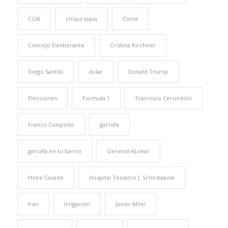
CCIA
chiqui tapia
Clima
Concejo Deliberante
Cristina Kirchner
Diego Santilli
dolar
Donald Trump
Elecciones
Formula 1
Francisco Cerúndolo
Franco Colapinto
garrafa
garrafa en tu barrio
General ALvear
Hebe Casado
Hospital Teodoro J. Schestakow
Iran
Irrigación
Javier Milei