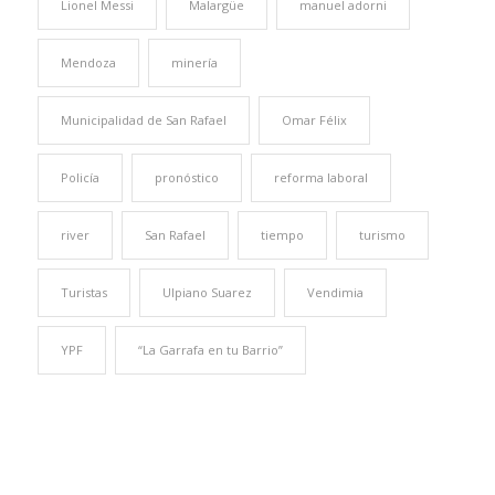
Lionel Messi
Malargüe
manuel adorni
Mendoza
minería
Municipalidad de San Rafael
Omar Félix
Policía
pronóstico
reforma laboral
river
San Rafael
tiempo
turismo
Turistas
Ulpiano Suarez
Vendimia
YPF
“La Garrafa en tu Barrio”