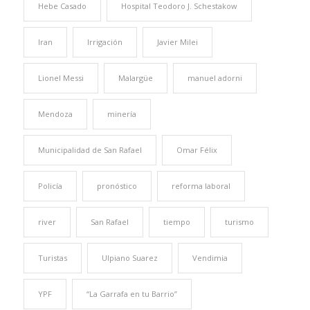
Hebe Casado
Hospital Teodoro J. Schestakow
Iran
Irrigación
Javier Milei
Lionel Messi
Malargüe
manuel adorni
Mendoza
minería
Municipalidad de San Rafael
Omar Félix
Policía
pronóstico
reforma laboral
river
San Rafael
tiempo
turismo
Turistas
Ulpiano Suarez
Vendimia
YPF
“La Garrafa en tu Barrio”