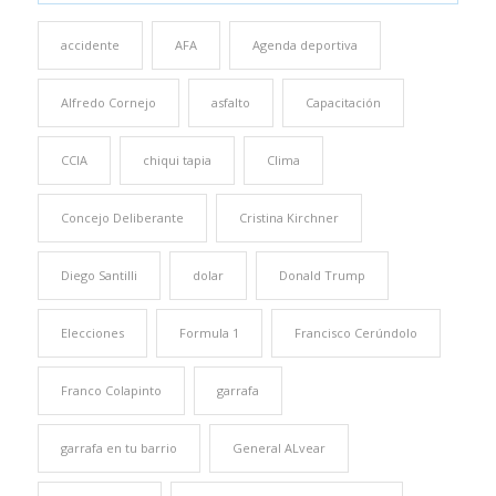
accidente
AFA
Agenda deportiva
Alfredo Cornejo
asfalto
Capacitación
CCIA
chiqui tapia
Clima
Concejo Deliberante
Cristina Kirchner
Diego Santilli
dolar
Donald Trump
Elecciones
Formula 1
Francisco Cerúndolo
Franco Colapinto
garrafa
garrafa en tu barrio
General ALvear