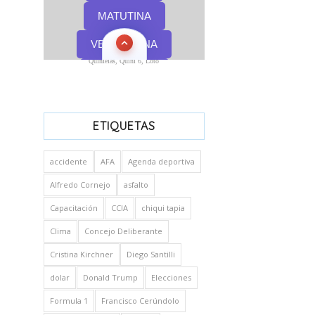
Quinielas, Quini 6, Loto
ETIQUETAS
accidente
AFA
Agenda deportiva
Alfredo Cornejo
asfalto
Capacitación
CCIA
chiqui tapia
Clima
Concejo Deliberante
Cristina Kirchner
Diego Santilli
dolar
Donald Trump
Elecciones
Formula 1
Francisco Cerúndolo