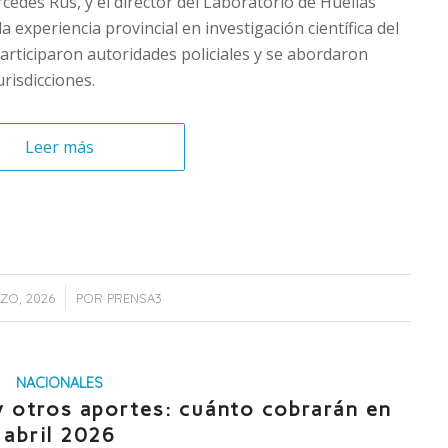
rcedes Rus, y el director del Laboratorio de Huellas
 experiencia provincial en investigación científica del
articiparon autoridades policiales y se abordaron
urisdicciones.
Leer más
/
ZO, 2026
POR
PRENSA3
NACIONALES
y otros aportes: cuánto cobrarán en
abril 2026