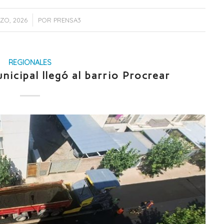
/
ZO, 2026
POR
PRENSA3
REGIONALES
unicipal llegó al barrio Procrear