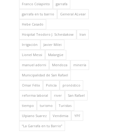
Franco Colapinto
garrafa
garrafa en tu barrio
General ALvear
Hebe Casado
Hospital Teodoro J. Schestakow
Iran
Irrigación
Javier Milei
Lionel Messi
Malargüe
manuel adorni
Mendoza
minería
Municipalidad de San Rafael
Omar Félix
Policía
pronóstico
reforma laboral
river
San Rafael
tiempo
turismo
Turistas
Ulpiano Suarez
Vendimia
YPF
“La Garrafa en tu Barrio”