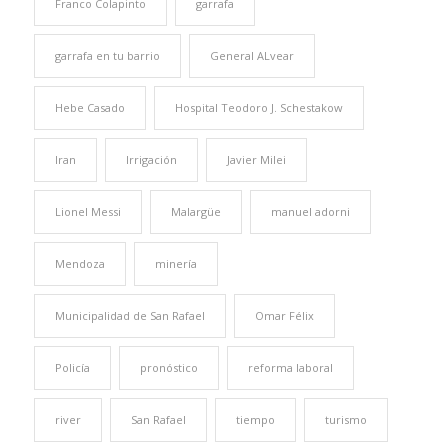
Franco Colapinto
garrafa
garrafa en tu barrio
General ALvear
Hebe Casado
Hospital Teodoro J. Schestakow
Iran
Irrigación
Javier Milei
Lionel Messi
Malargüe
manuel adorni
Mendoza
minería
Municipalidad de San Rafael
Omar Félix
Policía
pronóstico
reforma laboral
river
San Rafael
tiempo
turismo