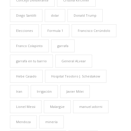
Concejo Deliberante
Cristina Kirchner
Diego Santilli
dolar
Donald Trump
Elecciones
Formula 1
Francisco Cerúndolo
Franco Colapinto
garrafa
garrafa en tu barrio
General ALvear
Hebe Casado
Hospital Teodoro J. Schestakow
Iran
Irrigación
Javier Milei
Lionel Messi
Malargüe
manuel adorni
Mendoza
minería