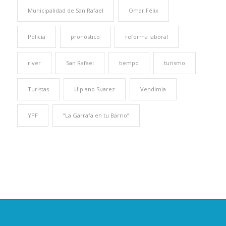
Municipalidad de San Rafael
Omar Félix
Policía
pronóstico
reforma laboral
river
San Rafael
tiempo
turismo
Turistas
Ulpiano Suarez
Vendimia
YPF
“La Garrafa en tu Barrio”