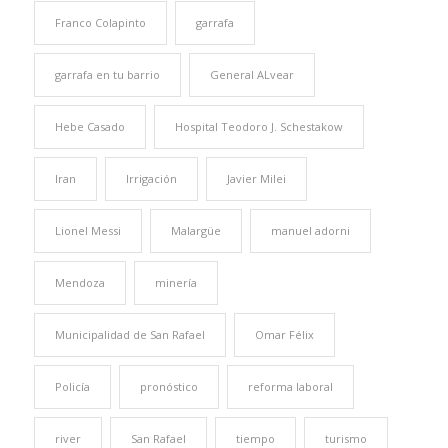
Franco Colapinto
garrafa
garrafa en tu barrio
General ALvear
Hebe Casado
Hospital Teodoro J. Schestakow
Iran
Irrigación
Javier Milei
Lionel Messi
Malargüe
manuel adorni
Mendoza
minería
Municipalidad de San Rafael
Omar Félix
Policía
pronóstico
reforma laboral
river
San Rafael
tiempo
turismo