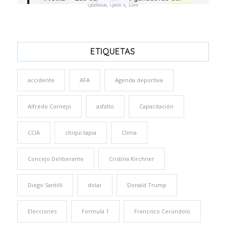
Quinielas, Quini 6, Loto
ETIQUETAS
accidente
AFA
Agenda deportiva
Alfredo Cornejo
asfalto
Capacitación
CCIA
chiqui tapia
Clima
Concejo Deliberante
Cristina Kirchner
Diego Santilli
dolar
Donald Trump
Elecciones
Formula 1
Francisco Cerúndolo