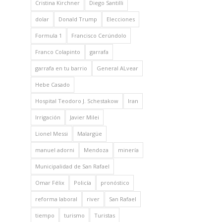
Cristina Kirchner
Diego Santilli
dolar
Donald Trump
Elecciones
Formula 1
Francisco Cerúndolo
Franco Colapinto
garrafa
garrafa en tu barrio
General ALvear
Hebe Casado
Hospital Teodoro J. Schestakow
Iran
Irrigación
Javier Milei
Lionel Messi
Malargüe
manuel adorni
Mendoza
minería
Municipalidad de San Rafael
Omar Félix
Policía
pronóstico
reforma laboral
river
San Rafael
tiempo
turismo
Turistas