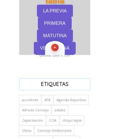
Quinielas, Quini 6, Loto
ETIQUETAS
accidente
AFA
Agenda deportiva
Alfredo Cornejo
asfalto
Capacitación
CCIA
chiqui tapia
Clima
Concejo Deliberante