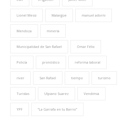
Lionel Messi
Malargüe
manuel adorni
Mendoza
minería
Municipalidad de San Rafael
Omar Félix
Policía
pronóstico
reforma laboral
river
San Rafael
tiempo
turismo
Turistas
Ulpiano Suarez
Vendimia
YPF
“La Garrafa en tu Barrio”