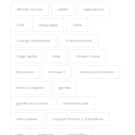
Alfredo Cornejo
asfalto
Capacitación
CCIA
chiqui tapia
Clima
Concejo Deliberante
Cristina Kirchner
Diego Santilli
dolar
Donald Trump
Elecciones
Formula 1
Francisco Cerúndolo
Franco Colapinto
garrafa
garrafa en tu barrio
General ALvear
Hebe Casado
Hospital Teodoro J. Schestakow
Iran
Irrigación
Javier Milei