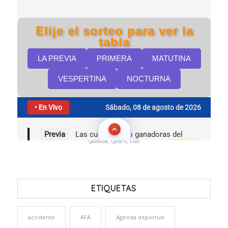
Quinielas, Quini 6, Loto
ETIQUETAS
accidente
AFA
Agenda deportiva