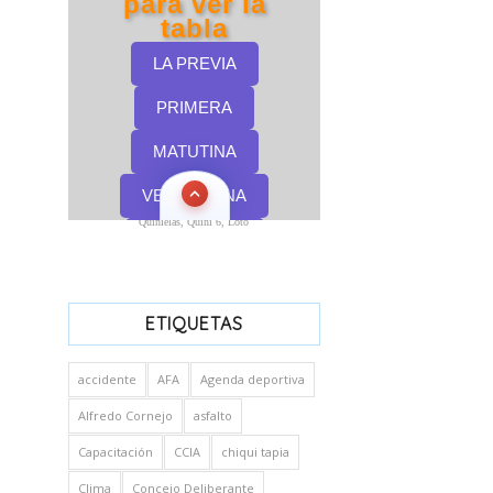
Quinielas, Quini 6, Loto
ETIQUETAS
accidente
AFA
Agenda deportiva
Alfredo Cornejo
asfalto
Capacitación
CCIA
chiqui tapia
Clima
Concejo Deliberante