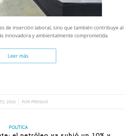
s de inserción laboral, sino que también contribuye al
más innovadora y ambientalmente comprometida.
Leer más
/
ZO, 2026
POR
PRENSA3
POLÍTICA
te: el petróleo ya subió un 10% y