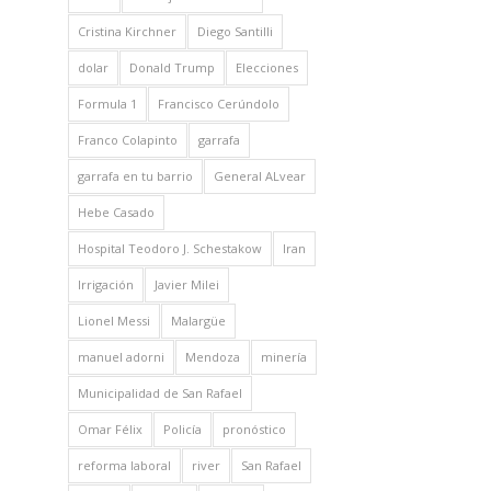
Cristina Kirchner
Diego Santilli
dolar
Donald Trump
Elecciones
Formula 1
Francisco Cerúndolo
Franco Colapinto
garrafa
garrafa en tu barrio
General ALvear
Hebe Casado
Hospital Teodoro J. Schestakow
Iran
Irrigación
Javier Milei
Lionel Messi
Malargüe
manuel adorni
Mendoza
minería
Municipalidad de San Rafael
Omar Félix
Policía
pronóstico
reforma laboral
river
San Rafael