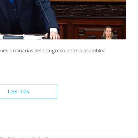
iones ordinarias del Congreso ante la asamblea
Leer más
/
ZO, 2026
POR
PRENSA3