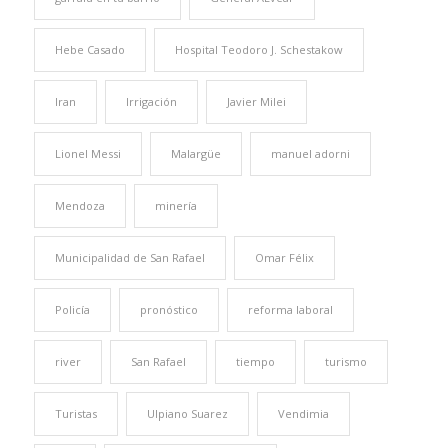
Hebe Casado
Hospital Teodoro J. Schestakow
Iran
Irrigación
Javier Milei
Lionel Messi
Malargüe
manuel adorni
Mendoza
minería
Municipalidad de San Rafael
Omar Félix
Policía
pronóstico
reforma laboral
river
San Rafael
tiempo
turismo
Turistas
Ulpiano Suarez
Vendimia