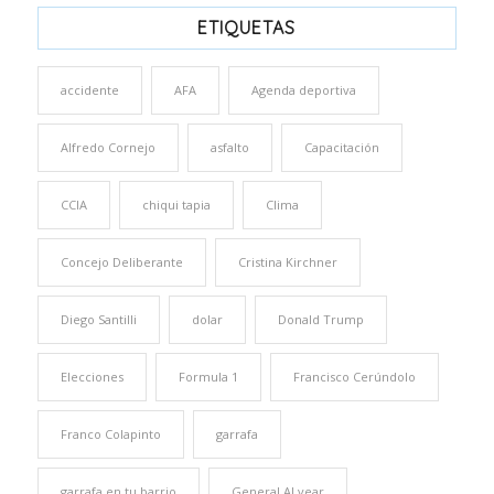
ETIQUETAS
accidente
AFA
Agenda deportiva
Alfredo Cornejo
asfalto
Capacitación
CCIA
chiqui tapia
Clima
Concejo Deliberante
Cristina Kirchner
Diego Santilli
dolar
Donald Trump
Elecciones
Formula 1
Francisco Cerúndolo
Franco Colapinto
garrafa
garrafa en tu barrio
General ALvear