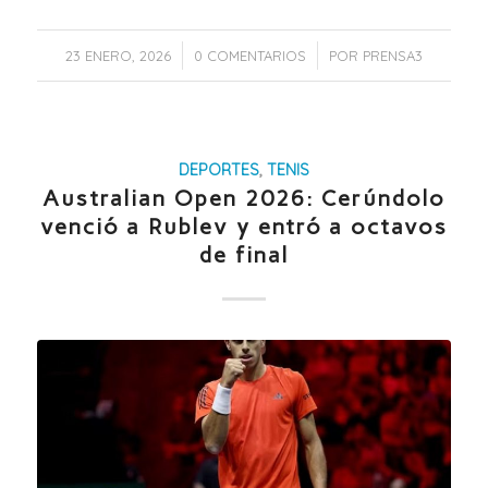
/
/
23 ENERO, 2026
0 COMENTARIOS
POR
PRENSA3
DEPORTES
,
TENIS
Australian Open 2026: Cerúndolo
venció a Rublev y entró a octavos
de final