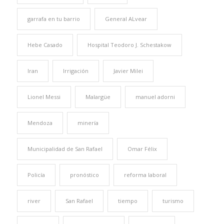
garrafa en tu barrio
General ALvear
Hebe Casado
Hospital Teodoro J. Schestakow
Iran
Irrigación
Javier Milei
Lionel Messi
Malargüe
manuel adorni
Mendoza
minería
Municipalidad de San Rafael
Omar Félix
Policía
pronóstico
reforma laboral
river
San Rafael
tiempo
turismo