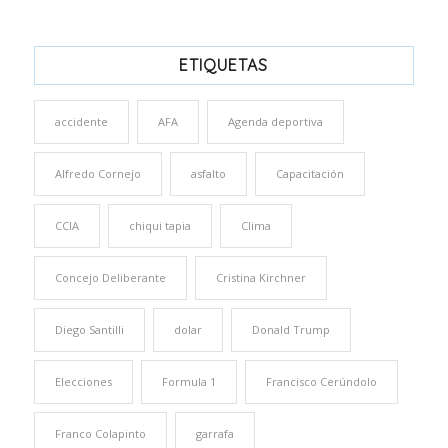
ETIQUETAS
accidente
AFA
Agenda deportiva
Alfredo Cornejo
asfalto
Capacitación
CCIA
chiqui tapia
Clima
Concejo Deliberante
Cristina Kirchner
Diego Santilli
dolar
Donald Trump
Elecciones
Formula 1
Francisco Cerúndolo
Franco Colapinto
garrafa