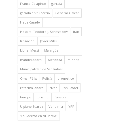
Franco Colapinto
garrafa
garrafa en tu barrio
General ALvear
Hebe Casado
Hospital Teodoro J. Schestakow
Iran
Irrigación
Javier Milei
Lionel Messi
Malargüe
manuel adorni
Mendoza
minería
Municipalidad de San Rafael
Omar Félix
Policía
pronóstico
reforma laboral
river
San Rafael
tiempo
turismo
Turistas
Ulpiano Suarez
Vendimia
YPF
“La Garrafa en tu Barrio”