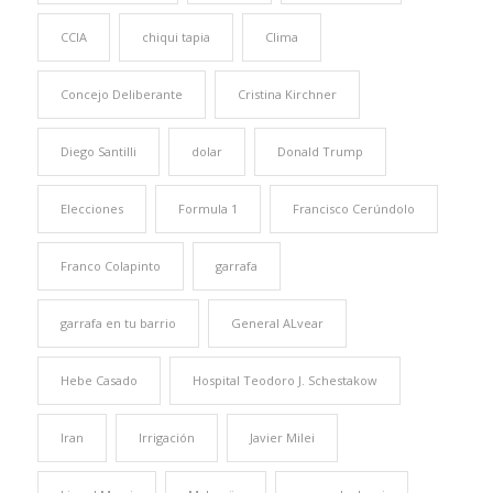
CCIA
chiqui tapia
Clima
Concejo Deliberante
Cristina Kirchner
Diego Santilli
dolar
Donald Trump
Elecciones
Formula 1
Francisco Cerúndolo
Franco Colapinto
garrafa
garrafa en tu barrio
General ALvear
Hebe Casado
Hospital Teodoro J. Schestakow
Iran
Irrigación
Javier Milei