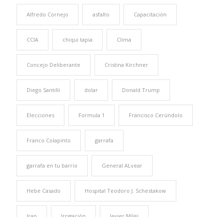
Alfredo Cornejo
asfalto
Capacitación
CCIA
chiqui tapia
Clima
Concejo Deliberante
Cristina Kirchner
Diego Santilli
dolar
Donald Trump
Elecciones
Formula 1
Francisco Cerúndolo
Franco Colapinto
garrafa
garrafa en tu barrio
General ALvear
Hebe Casado
Hospital Teodoro J. Schestakow
Iran
Irrigación
Javier Milei