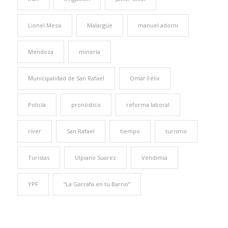
Lionel Messi
Malargüe
manuel adorni
Mendoza
minería
Municipalidad de San Rafael
Omar Félix
Policía
pronóstico
reforma laboral
river
San Rafael
tiempo
turismo
Turistas
Ulpiano Suarez
Vendimia
YPF
“La Garrafa en tu Barrio”