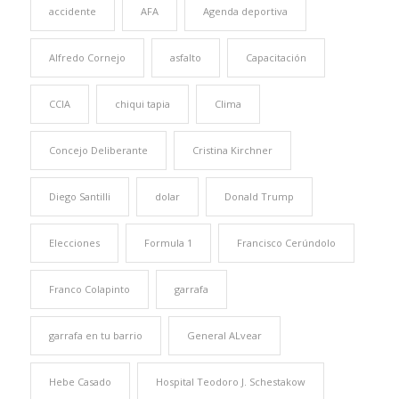
accidente
AFA
Agenda deportiva
Alfredo Cornejo
asfalto
Capacitación
CCIA
chiqui tapia
Clima
Concejo Deliberante
Cristina Kirchner
Diego Santilli
dolar
Donald Trump
Elecciones
Formula 1
Francisco Cerúndolo
Franco Colapinto
garrafa
garrafa en tu barrio
General ALvear
Hebe Casado
Hospital Teodoro J. Schestakow