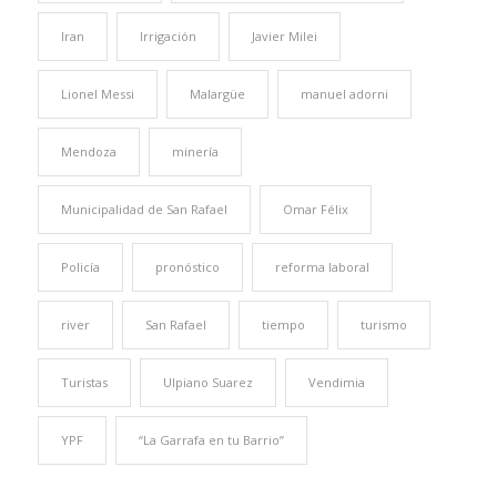
Iran
Irrigación
Javier Milei
Lionel Messi
Malargüe
manuel adorni
Mendoza
minería
Municipalidad de San Rafael
Omar Félix
Policía
pronóstico
reforma laboral
river
San Rafael
tiempo
turismo
Turistas
Ulpiano Suarez
Vendimia
YPF
“La Garrafa en tu Barrio”