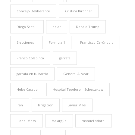
Concejo Deliberante
Cristina Kirchner
Diego Santilli
dolar
Donald Trump
Elecciones
Formula 1
Francisco Cerúndolo
Franco Colapinto
garrafa
garrafa en tu barrio
General ALvear
Hebe Casado
Hospital Teodoro J. Schestakow
Iran
Irrigación
Javier Milei
Lionel Messi
Malargüe
manuel adorni