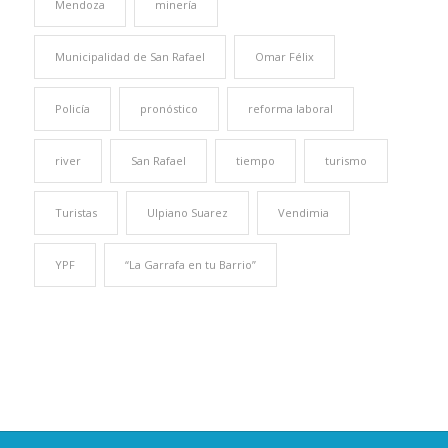
Mendoza
minería
Municipalidad de San Rafael
Omar Félix
Policía
pronóstico
reforma laboral
river
San Rafael
tiempo
turismo
Turistas
Ulpiano Suarez
Vendimia
YPF
“La Garrafa en tu Barrio”