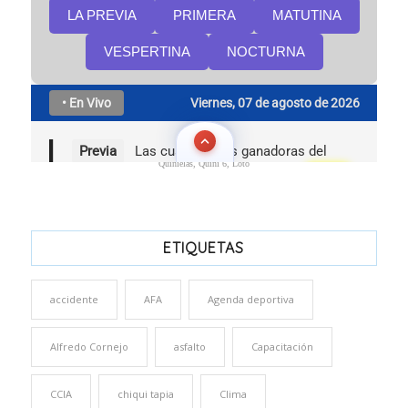
Quinielas, Quini 6, Loto
ETIQUETAS
accidente
AFA
Agenda deportiva
Alfredo Cornejo
asfalto
Capacitación
CCIA
chiqui tapia
Clima